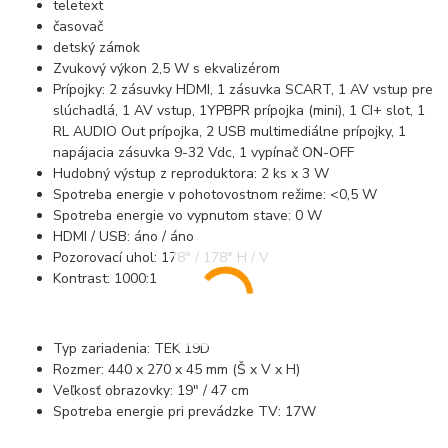
teletext
časovač
detský zámok
Zvukový výkon 2,5 W s ekvalizérom
Prípojky: 2 zásuvky HDMI, 1 zásuvka SCART, 1 AV vstup pre
slúchadlá, 1 AV vstup, 1YPBPR prípojka (mini), 1 CI+ slot, 1
RL AUDIO Out prípojka, 2 USB multimediálne prípojky, 1
napájacia zásuvka 9-32 Vdc, 1 vypínač ON-OFF
Hudobný výstup z reproduktora: 2 ks x 3 W
Spotreba energie v pohotovostnom režime: <0,5 W
Spotreba energie vo vypnutom stave: 0 W
HDMI / USB: áno / áno
Pozorovací uhol: 178° / 178° H / V
Kontrast: 1000:1
Typ zariadenia: TEK 19D
Rozmer: 440 x 270 x 45 mm (Š x V x H)
Veľkosť obrazovky: 19" / 47 cm
Spotreba energie pri prevádzke TV: 17W