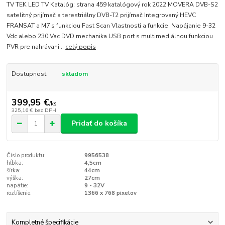
TV TEK LED TV Katalóg: strana 459 katalógový rok 2022 MOVERA DVB-S2
satelitný prijímač a terestriálny DVB-T2 prijímač Integrovaný HEVC
FRANSAT a M7 s funkciou Fast Scan Vlastnosti a funkcie: Napájanie 9-32
Vdc alebo 230 Vac DVD mechanika USB port s multimediálnou funkciou
PVR pre nahrávani...
celý popis
Dostupnosť
skladom
399,95 €
/
ks
325,16 €
bez DPH
Pridať do košíka
Číslo produktu:
9956538
hĺbka:
4,5cm
šírka:
44cm
výška:
27cm
napätie:
9 - 32V
rozlíšenie:
1366 x 768 pixelov
Kompletné špecifikácie