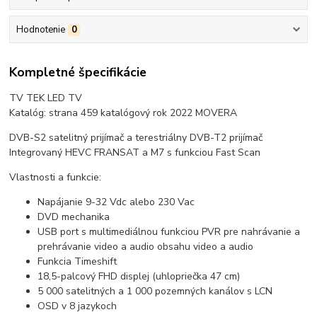
Hodnotenie
0
Kompletné špecifikácie
TV TEK LED TV
Katalóg: strana 459 katalógový rok 2022 MOVERA
DVB-S2 satelitný prijímač a terestriálny DVB-T2 prijímač
Integrovaný HEVC FRANSAT a M7 s funkciou Fast Scan
Vlastnosti a funkcie:
Napájanie 9-32 Vdc alebo 230 Vac
DVD mechanika
USB port s multimediálnou funkciou PVR pre nahrávanie a
prehrávanie video a audio obsahu video a audio
Funkcia Timeshift
18,5-palcový FHD displej (uhlopriečka 47 cm)
5 000 satelitných a 1 000 pozemných kanálov s LCN
OSD v 8 jazykoch