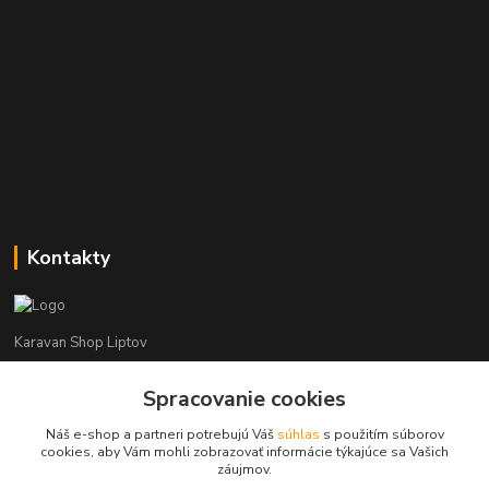
Kontakty
Karavan Shop Liptov
+421 903 626 885
Spracovanie cookies
(Po-Pia, 8-16 hod.)
Náš e-shop a partneri potrebujú Váš
súhlas
s použitím súborov
cookies, aby Vám mohli zobrazovať informácie týkajúce sa Vašich
info@karavanshopliptov.sk
záujmov.