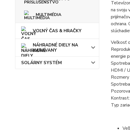
Televízor
na svoju
MULTIMÉDIA
prijímačo
ochrana. 
slúchadie
VOĽNÝ ČAS & HRAČKY
Veľkosť 
NÁHRADNÉ DIELY NA
Reproduk
KARAVANY
energie 
SOLÁRNY SYSTÉM
Spotreba
HDMI / U
Rozmery 
Spotreba
Pozorova
Kontrast
Typ zari
Veľ