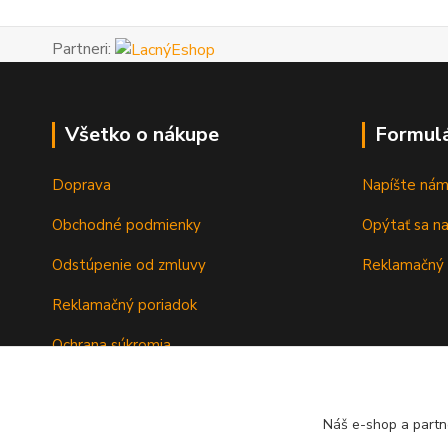
Partneri:
Všetko o nákupe
Formul
Doprava
Napíšte ná
Obchodné podmienky
Opýtať sa n
Odstúpenie od zmluvy
Reklamačný 
Reklamačný poriadok
Ochrana súkromia
Záručné podmienky
Náš e-shop a partn