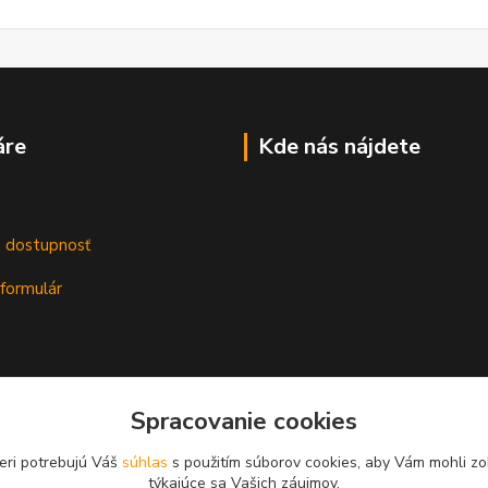
áre
Kde nás nájdete
m
a dostupnosť
formulár
Spracovanie cookies
eri potrebujú Váš
súhlas
s použitím súborov cookies, aby Vám mohli zo
týkajúce sa Vašich záujmov.