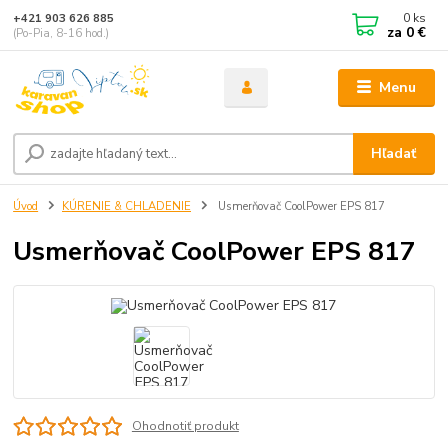
0
ks
+421 903 626 885
za
0 €
(Po-Pia, 8-16 hod.)
Menu
Hľadať
Úvod
KÚRENIE & CHLADENIE
Usmerňovač CoolPower EPS 817
Usmerňovač CoolPower EPS 817
Ohodnotiť produkt