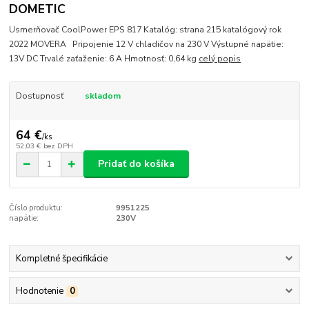
DOMETIC
Usmerňovač CoolPower EPS 817 Katalóg: strana 215 katalógový rok
2022 MOVERA Pripojenie 12 V chladičov na 230 V Výstupné napätie:
13V DC Trvalé zaťaženie: 6 A Hmotnosť: 0,64 kg
celý popis
Dostupnosť
skladom
64 €
/
ks
52,03 €
bez DPH
Pridať do košíka
Číslo produktu:
9951225
napätie:
230V
Kompletné špecifikácie
Hodnotenie
0