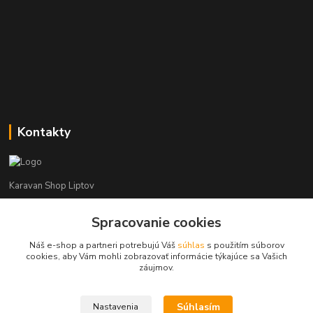
Kontakty
Karavan Shop Liptov
+421 903 626 885
Spracovanie cookies
(Po-Pia, 8-16 hod.)
Náš e-shop a partneri potrebujú Váš
súhlas
s použitím súborov
cookies, aby Vám mohli zobrazovať informácie týkajúce sa Vašich
info@karavanshopliptov.sk
záujmov.
Súhlasím
Nastavenia