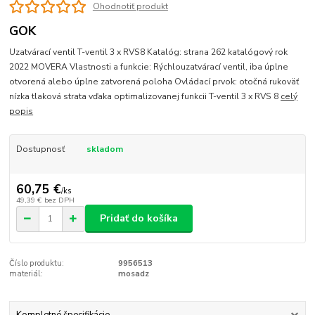
Ohodnotiť produkt
GOK
Uzatvárací ventil T-ventil 3 x RVS8 Katalóg: strana 262 katalógový rok
2022 MOVERA Vlastnosti a funkcie: Rýchlouzatvárací ventil, iba úplne
otvorená alebo úplne zatvorená poloha Ovládací prvok: otočná rukoväť
nízka tlaková strata vďaka optimalizovanej funkcii T-ventil 3 x RVS 8
celý
popis
Dostupnosť
skladom
60,75 €
/
ks
49,39 €
bez DPH
Pridať do košíka
Číslo produktu:
9956513
materiál:
mosadz
Kompletné špecifikácie