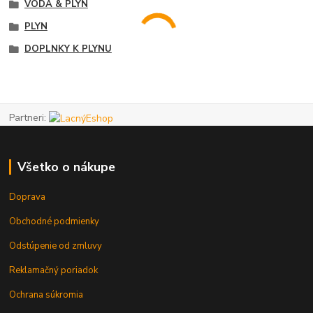
VODA & PLYN
PLYN
DOPLNKY K PLYNU
Partneri:
Všetko o nákupe
Doprava
Obchodné podmienky
Odstúpenie od zmluvy
Reklamačný poriadok
Ochrana súkromia