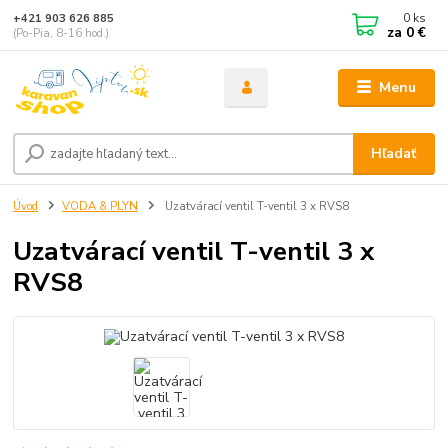
0
ks
+421 903 626 885
za
0 €
(Po-Pia, 8-16 hod.)
Menu
Hľadať
Úvod
VODA & PLYN
Uzatvárací ventil T-ventil 3 x RVS8
Uzatvárací ventil T-ventil 3 x
RVS8