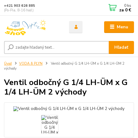
0
ks
+421 903 626 885
za
0 €
(Po-Pia, 8-16 hod.)
Menu
Hľadať
Úvod
VODA & PLYN
Ventil odbočný G 1/4 LH-ÜM x G 1/4 LH-ÜM 2
východy
Ventil odbočný G 1/4 LH-ÜM x G
1/4 LH-ÜM 2 východy