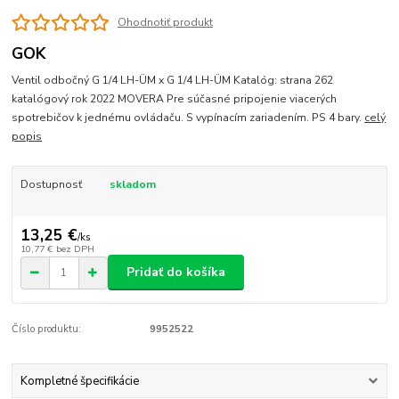
Ohodnotiť produkt
GOK
Ventil odbočný G 1/4 LH-ÜM x G 1/4 LH-ÜM Katalóg: strana 262
katalógový rok 2022 MOVERA Pre súčasné pripojenie viacerých
spotrebičov k jednému ovládaču. S vypínacím zariadením. PS 4 bary.
celý
popis
Dostupnosť
skladom
13,25 €
/
ks
10,77 €
bez DPH
Pridať do košíka
Číslo produktu:
9952522
Kompletné špecifikácie