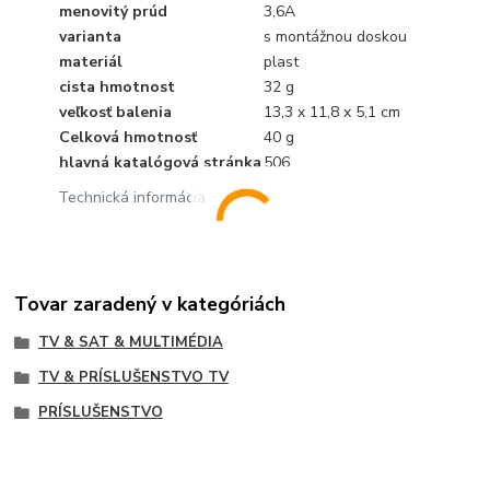
menovitý prúd
3,6A
varianta
s montážnou doskou
materiál
plast
cista hmotnost
32 g
veľkosť balenia
13,3 x 11,8 x 5,1 cm
Celková hmotnosť
40 g
hlavná katalógová stránka
506
Technická informácia
Tovar zaradený v kategóriách
TV & SAT & MULTIMÉDIA
TV & PRÍSLUŠENSTVO TV
PRÍSLUŠENSTVO