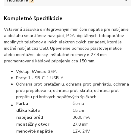
Hodnotenie
0
Kompletné špecifikácie
Vstavaná zásuvka s integrovaným meničom napätia pre nabíjanie
a obsluhu smartfónov, navigácií, PDA, digitálnych fotoaparátov,
mobilných telefónov a iných elektronických zariadení, ktoré je
možné nabíjať cez USB. Upevnenie pomocou plastovej matice
alebo montážnej dosky. Inštalačné rozmery ø 27,8 mm,
predmontované káblové pripojenie cca 150 mm.
Výstup: 5V/max. 3,6A
Porty: 1 USB-C, 1 USB-A
Ochrana proti preťaženiu, ochrana proti prehriatiu, ochrana
proti prepólovaniu, ochrana proti skratu, ochrana proti
prepätiu pri krátkych napäťových špičkách
Farba
čierna
dĺžka kábla
15 cm
nabíjací prúd
3600 mA
montážny otvor
27,8 mm
menovité napätie
12V, 24V