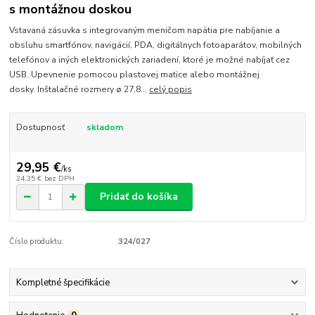
s montážnou doskou
Vstavaná zásuvka s integrovaným meničom napätia pre nabíjanie a
obsluhu smartfónov, navigácií, PDA, digitálnych fotoaparátov, mobilných
telefónov a iných elektronických zariadení, ktoré je možné nabíjať cez
USB. Upevnenie pomocou plastovej matice alebo montážnej
dosky. Inštalačné rozmery ø 27,8...
celý popis
Dostupnosť
skladom
29,95 €
/
ks
24,35 €
bez DPH
Pridať do košíka
Číslo produktu:
324/027
Kompletné špecifikácie