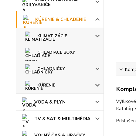
VARIČE
KÚRENIE & CHLADENIE
KLIMATIZÁCIE
CHLADIACE BOXY
CHLADNIČKY
Kompl
KÚRENIE
Komple
Výfukové
VODA & PLYN
Katalóg:
TV & SAT & MULTIMÉDIA
Príslušen
VOĽNÝ ČAS & HRAČKY