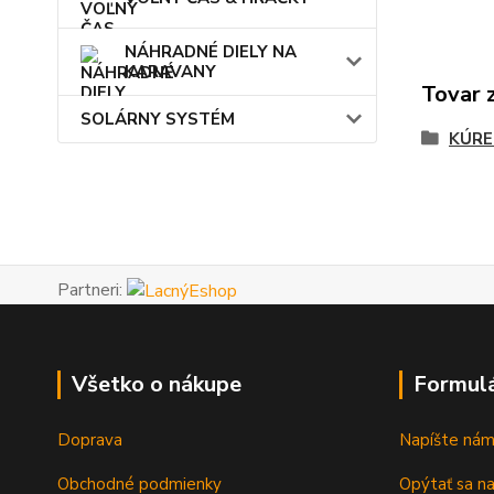
NÁHRADNÉ DIELY NA
KARAVANY
Tovar 
SOLÁRNY SYSTÉM
KÚRE
Partneri:
Všetko o nákupe
Formul
Doprava
Napíšte ná
Obchodné podmienky
Opýtať sa n