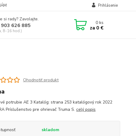
NÁM
Prihlásenie
e si rady? Zavolajte.
0
ks
 903 626 885
za
0 €
a, 8-16 hod.)
Ohodnotiť produkt
ma
vé potrubie AE 3 Katalóg: strana 253 katalógový rok 2022
 Príslušenstvo pre ohrievač Truma S.
celý popis
tupnosť
skladom