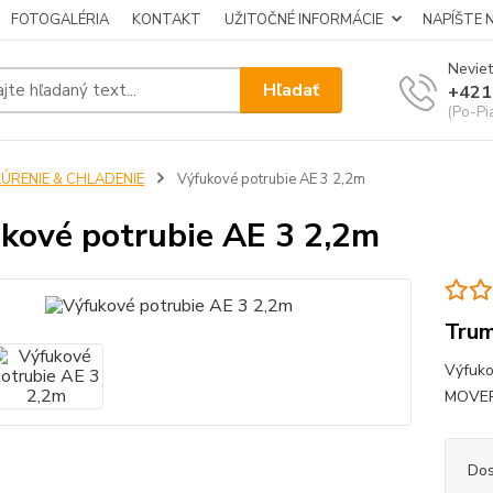
FOTOGALÉRIA
KONTAKT
UŽITOČNÉ INFORMÁCIE
NAPÍŠTE 
Neviet
Hľadať
+421
(Po-Pi
KÚRENIE & CHLADENIE
Výfukové potrubie AE 3 2,2m
kové potrubie AE 3 2,2m
Tru
Výfuko
MOVERA
Dos