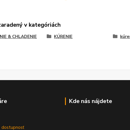
zaradený v kategóriách
NIE & CHLADENIE
KÚRENIE
kúre
áre
Kde nás nájdete
m
a dostupnosť