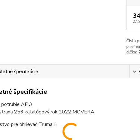
34
27,
Číslo p
priemer
dĺžka:
etné špecifikácie
tné špecifikácie
 potrubie AE 3
 strana 253 katalógový rok 2022 MOVERA
stvo pre ohrievač Truma S.