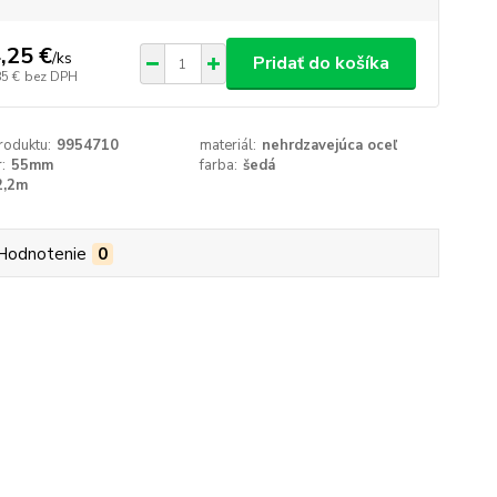
,25 €
/
ks
Pridať do košíka
85 €
bez DPH
roduktu:
9954710
materiál:
nehrdzavejúca oceľ
:
55mm
farba:
šedá
2,2m
Hodnotenie
0