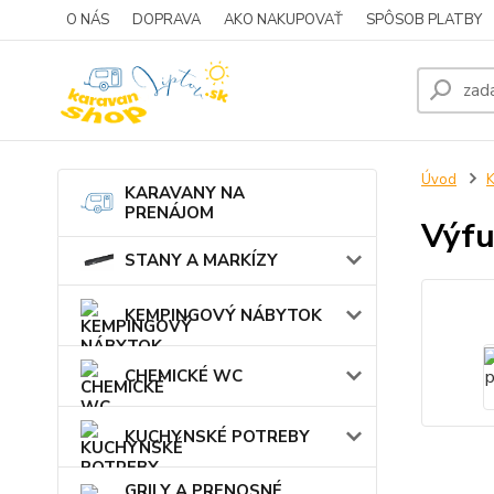
O NÁS
DOPRAVA
AKO NAKUPOVAŤ
SPÔSOB PLATBY
Úvod
KARAVANY NA
PRENÁJOM
Výfu
STANY A MARKÍZY
KEMPINGOVÝ NÁBYTOK
CHEMICKÉ WC
KUCHYNSKÉ POTREBY
GRILY A PRENOSNÉ