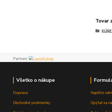
Tovar 
KÚRE
Partneri:
Všetko o nákupe
Formul
Doprava
Napíšte ná
Obchodné podmienky
Opýtať sa n