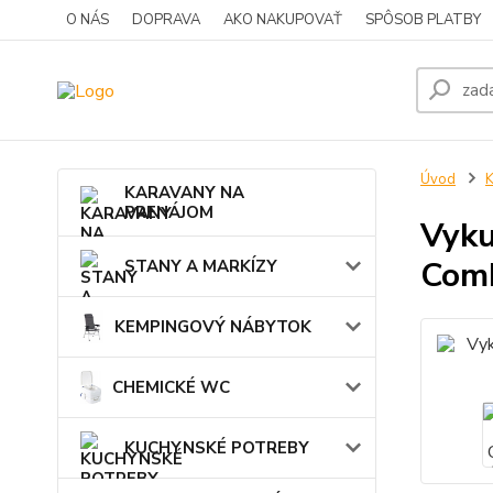
O NÁS
DOPRAVA
AKO NAKUPOVAŤ
SPÔSOB PLATBY
Úvod
KARAVANY NA
PRENÁJOM
Vyku
Comb
STANY A MARKÍZY
KEMPINGOVÝ NÁBYTOK
CHEMICKÉ WC
KUCHYNSKÉ POTREBY