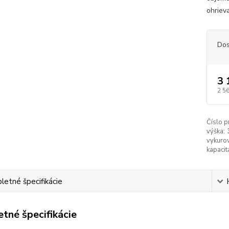
ohriev
Dos
3 
2 5
Číslo p
výška:
vykurov
kapacit
etné špecifikácie
tné špecifikácie