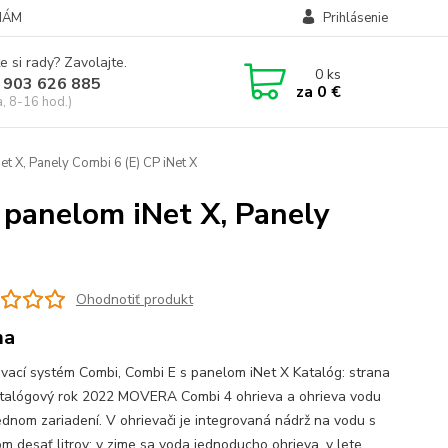
NÁM
Prihlásenie
e si rady? Zavolajte.
0
ks
 903 626 885
za
0 €
a, 8-16 hod.)
 X, Panely Combi 6 (E) CP iNet X
 panelom iNet X, Panely
Ohodnotiť produkt
ma
vací systém Combi, Combi E s panelom iNet X Katalóg: strana
talógový rok 2022 MOVERA Combi 4 ohrieva a ohrieva vodu
jednom zariadení. V ohrievači je integrovaná nádrž na vodu s
m desať litrov: v zime sa voda jednoducho ohrieva, v lete