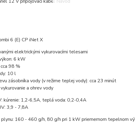
nel 12 V pripojovací kábel Návod
ombi 6 (E) CP iNet X
vanými elektrickými vykurovacími telesami
výkon: 6 kW
: cca 98 %
dy: 10 l
vu zásobníka vody (v režime teplej vody): cca 23 minút
 vykurovanie a ohrev vody
: kúrenie: 1,2-6,5A, teplá voda: 0,2-0,4A
V: 3,9 - 7,8A
 plynu: 160 - 460 g/h, 80 g/h pri 1 kW priemernom tepelnom v