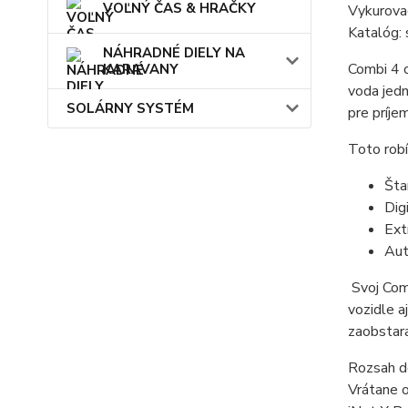
VOĽNÝ ČAS & HRAČKY
Vykurova
Katalóg:
NÁHRADNÉ DIELY NA
Combi 4 o
KARAVANY
voda jedn
SOLÁRNY SYSTÉM
pre príje
Toto rob
Šta
Dig
Ext
Aut
Svoj Com
vozidle a
zaobstara
Rozsah d
Vrátane o