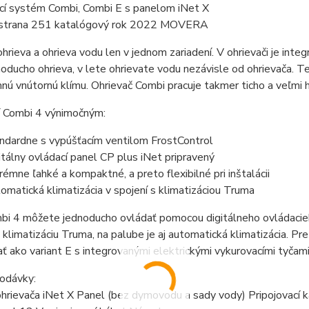
cí systém Combi, Combi E s panelom iNet X
 strana 251 katalógový rok 2022 MOVERA
hrieva a ohrieva vodu len v jednom zariadení. V ohrievači je inte
oducho ohrieva, v lete ohrievate vodu nezávisle od ohrievača. Te
mnú vnútornú klímu. Ohrievač Combi pracuje takmer ticho a veľmi
í Combi 4 výnimočným:
ndardne s vypúšťacím ventilom FrostControl
itálny ovládací panel CP plus iNet pripravený
rémne ľahké a kompaktné, a preto flexibilné pri inštalácii
omatická klimatizácia v spojení s klimatizáciou Truma
bi 4 môžete jednoducho ovládať pomocou digitálneho ovládacieh
j klimatizáciu Truma, na palube je aj automatická klimatizácia. P
ť ako variant E s integrovanými elektrickými vykurovacími tyčami
odávky:
hrievača iNet X Panel (bez dymovodu a sady vody) Pripojovací 