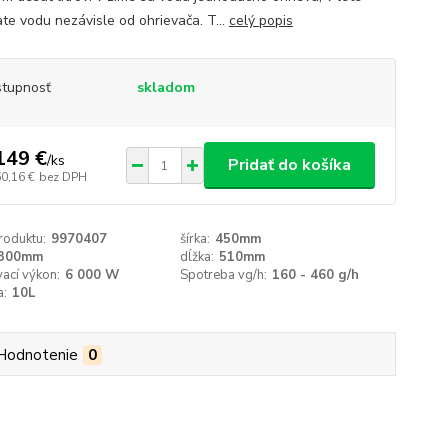
ate vodu nezávisle od ohrievača. T...
celý popis
tupnosť
skladom
149 €
/
ks
Pridať do košíka
60,16 €
bez DPH
roduktu:
9970407
šírka:
450mm
300mm
dĺžka:
510mm
ací výkon:
6 000 W
Spotreba vg/h:
160 - 460 g/h
a:
10L
Hodnotenie
0