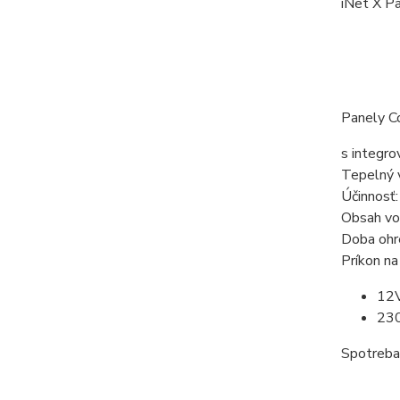
iNet X Pa
Panely C
s integro
Tepelný 
Účinnosť
Obsah vo
Doba ohre
Príkon na
12V
230
Spotreba