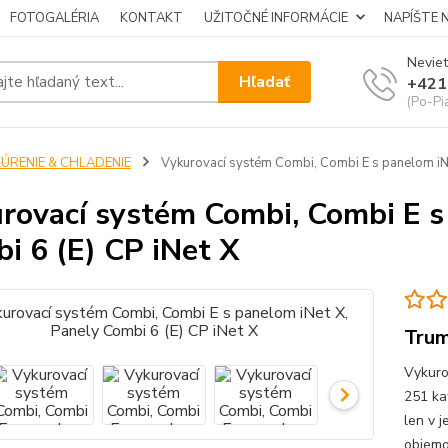
FOTOGALÉRIA
KONTAKT
UŽITOČNÉ INFORMÁCIE
NAPÍŠTE 
Neviet
Hľadať
+421
(Po-Pi
KÚRENIE & CHLADENIE
Vykurovací systém Combi, Combi E s panelom iNet
rovací systém Combi, Combi E s
i 6 (E) CP iNet X
Tru
Vykuro
251 ka
len v 
objemo