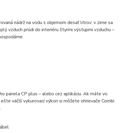
grovaná nádrž na vodu s objemom desať litrov: v zime sa
plý vzduch prúdi do interiéru štyrmi výstupmi vzduchu –
 hospodárne.
o panela CP plus – alebo cez aplikáciu. Ak máte vo
re ešte väčší vykurovací výkon si môžete ohrievače Combi
.
kábel