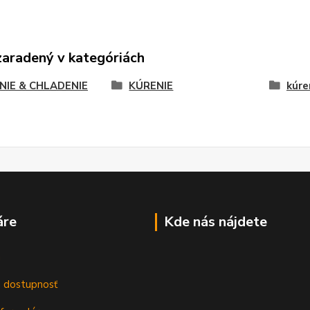
zaradený v kategóriách
NIE & CHLADENIE
KÚRENIE
kúre
áre
Kde nás nájdete
m
a dostupnosť