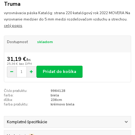
Truma
vyrovnávacia páska Katalóg: strana 220 katalógový rok 2022 MOVERA Na
vyrovnanie medzier do 5 mm medzi rozdeľovačom vzduchu a strechou.
celý popis
Dostupnosť
skladom
31,19 €
/
ks
25,36 €
bez DPH
Pridať do košíka
Číslo produktu:
9964128
farba:
biela
dĺžka:
236cm
farba produktu:
krémovo biela
Kompletné špecifikácie