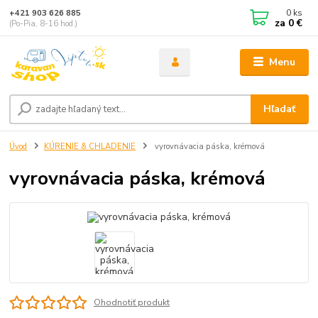
0
ks
+421 903 626 885
za
0 €
(Po-Pia, 8-16 hod.)
Menu
Hľadať
Úvod
KÚRENIE & CHLADENIE
vyrovnávacia páska, krémová
vyrovnávacia páska, krémová
Ohodnotiť produkt