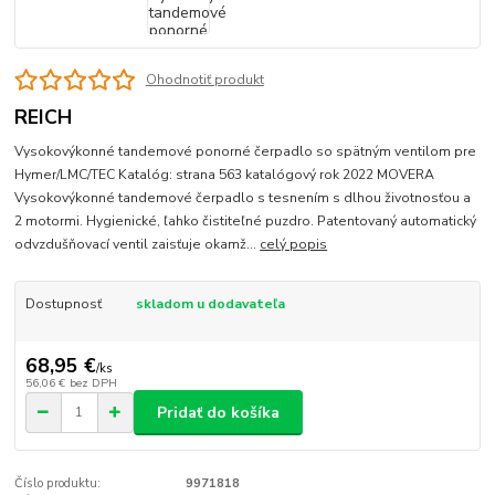
Ohodnotiť produkt
REICH
Vysokovýkonné tandemové ponorné čerpadlo so spätným ventilom pre
Hymer/LMC/TEC Katalóg: strana 563 katalógový rok 2022 MOVERA
Vysokovýkonné tandemové čerpadlo s tesnením s dlhou životnosťou a
2 motormi. Hygienické, ľahko čistiteľné puzdro. Patentovaný automatický
odvzdušňovací ventil zaisťuje okamž...
celý popis
Dostupnosť
skladom u dodavateľa
68,95 €
/
ks
56,06 €
bez DPH
Pridať do košíka
Číslo produktu:
9971818