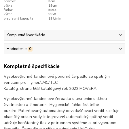
priemer:
8cm
výška:
19cm
farba:
biela
výkon:
55W
prepravná kapacita:
19 l/min
Kompletné špecifikácie
Hodnotenie
0
Kompletné špecifikácie
Vysokovýkonné tandemové ponorné čerpadlo so spätným
ventilom pre Hymer/LMC/TEC
Katalóg: strana 563 katalógový rok 2022 MOVERA
Vysokovýkonné tandemové čerpadlo s tesnením s dlhou
životnosťou a 2 motormi. Hygienické, ľahko čistiteľné
puzdro. Patentovaný automatický odvzdušňovací ventil zaisťuje
okamžitý prísun vody. Integrovaný automatický spätný ventil
udržuje konštantný tlak v potrubnom systéme aj pri vypnutom
čerpadle. Čerpadlo má sitko a pripojenie UniQuick.