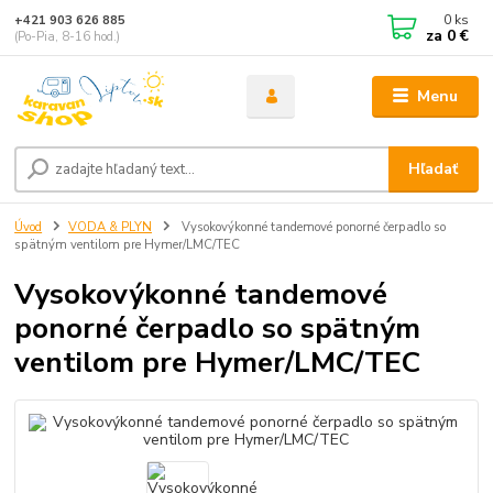
0
ks
+421 903 626 885
za
0 €
(Po-Pia, 8-16 hod.)
Menu
Hľadať
Úvod
VODA & PLYN
Vysokovýkonné tandemové ponorné čerpadlo so
spätným ventilom pre Hymer/LMC/TEC
Vysokovýkonné tandemové
ponorné čerpadlo so spätným
ventilom pre Hymer/LMC/TEC