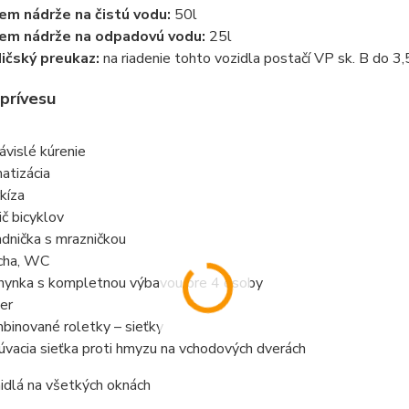
em nádrže na čistú vodu:
50l
em nádrže na odpadovú vodu:
25l
ičský preukaz:
na riadenie tohto vozidla postačí VP sk. B do 3
prívesu
ávislé kúrenie
matizácia
kíza
ič bicyklov
adnička s mrazničkou
cha, WC
hynka s kompletnou výbavou pre 4 osoby
ler
binované roletky – sieťky
úvacia sieťka proti hmyzu na vchodových dverách
nidlá na všetkých oknách