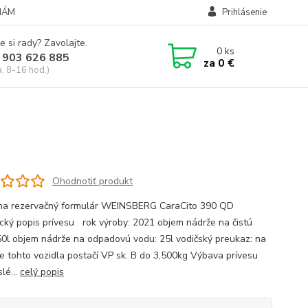
NÁM
Prihlásenie
e si rady? Zavolajte.
0
ks
 903 626 885
za
0 €
a, 8-16 hod.)
Ohodnotiť produkt
 na rezervačný formulár WEINSBERG CaraCito 390 QD
cký popis prívesu rok výroby: 2021 objem nádrže na čistú
50l objem nádrže na odpadovú vodu: 25l vodičský preukaz: na
ie tohto vozidla postačí VP sk. B do 3,500kg Výbava prívesu
lé...
celý popis