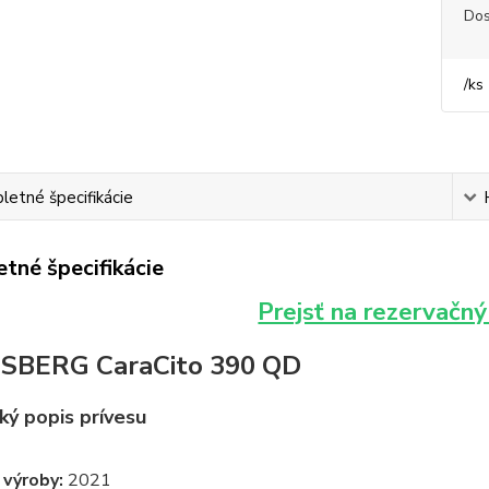
Dos
/
ks
etné špecifikácie
tné špecifikácie
Prejsť na rezervačný
SBERG CaraCito 390 QD
ký popis prívesu
 výroby:
2021