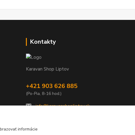
Kontakty
Karavan Shop Liptov
+421 903 626 885
(Po-Pia, 8-16 hod.)
info@karavanshopliptov.sk
brazovať informácie