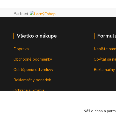
Partneri:
Všetko o nákupe
Formul
Doprava
Napíšte ná
Obchodné podmienky
Opýtať sa n
Odstúpenie od zmluvy
Reklamačný 
Reklamačný poriadok
Ochrana súkromia
Záručné podmienky
Náš e-shop a partn