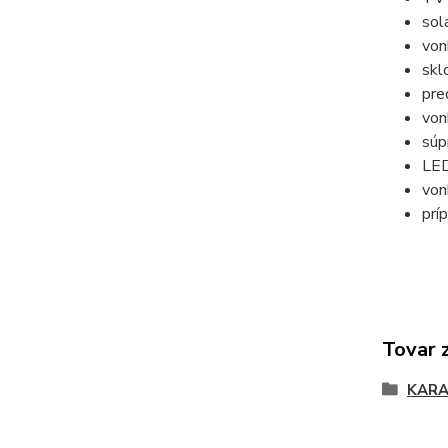
sol
von
skl
pre
von
súp
LED
von
prí
Tovar 
KARA