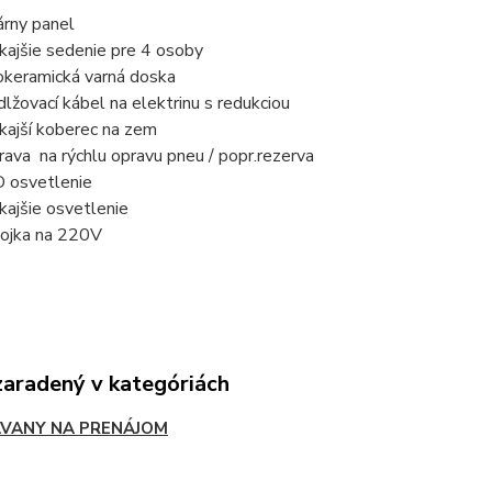
árny panel
kajšie sedenie pre 4 osoby
okeramická varná doska
dlžovací kábel na elektrinu s redukciou
kajší koberec na zem
rava na rýchlu opravu pneu / popr.rezerva
 osvetlenie
kajšie osvetlenie
pojka na 220V
zaradený v kategóriách
VANY NA PRENÁJOM