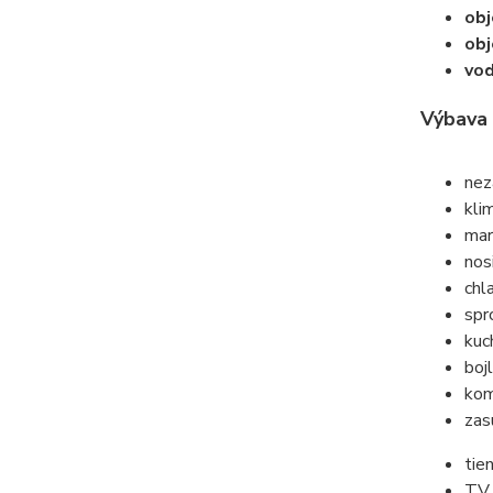
obj
obj
vod
Výbava 
nez
kli
mar
nos
chl
spr
kuc
boj
kom
zas
tie
TV