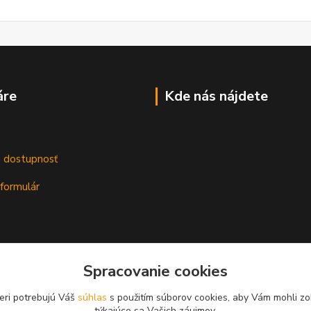
áre
Kde nás nájdete
m
a dostupnosť
formulár
Spracovanie cookies
eri potrebujú Váš
súhlas
s použitím súborov cookies, aby Vám mohli zo
týkajúce sa Vašich záujmov.