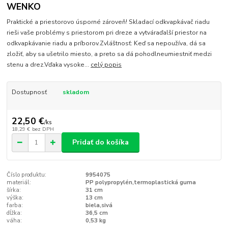
WENKO
Praktické a priestorovo úsporné zároveň! Skladací odkvapkávač riadu
rieši vaše problémy s priestorom pri dreze a vytváraďalší priestor na
odkvapkávanie riadu a príborov.Zvláštnosť: Keď sa nepoužíva, dá sa
zložiť, aby sa ušetrilo miesto, a preto sa dá pohodlneumiestniť medzi
stenu a drez.Vďaka vysoke...
celý popis
Dostupnosť
skladom
22,50 €
/
ks
18,29 €
bez DPH
Pridať do košíka
Číslo produktu:
9954075
materiál:
PP polypropylén,termoplastická guma
šírka:
31 cm
výška:
13 cm
farba:
biela,sivá
dĺžka:
36,5 cm
váha:
0,53 kg