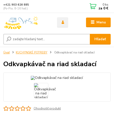
0
ks
+421 903 626 885
za
0 €
(Po-Pia, 8-16 hod.)
Menu
Hľadať
Úvod
KUCHYNSKÉ POTREBY
Odkvapkávač na riad skladací
Odkvapkávač na riad skladací
Ohodnotiť produkt