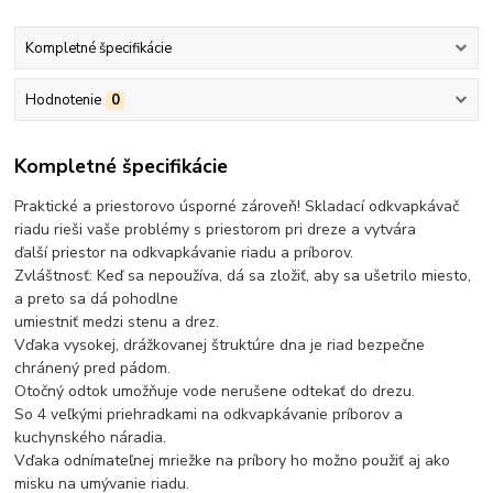
Kompletné špecifikácie
Hodnotenie
0
Kompletné špecifikácie
Praktické a priestorovo úsporné zároveň! Skladací odkvapkávač
riadu rieši vaše problémy s priestorom pri dreze a vytvára
ďalší priestor na odkvapkávanie riadu a príborov.
Zvláštnosť: Keď sa nepoužíva, dá sa zložiť, aby sa ušetrilo miesto,
a preto sa dá pohodlne
umiestniť medzi stenu a drez.
Vďaka vysokej, drážkovanej štruktúre dna je riad bezpečne
chránený pred pádom.
Otočný odtok umožňuje vode nerušene odtekať do drezu.
So 4 veľkými priehradkami na odkvapkávanie príborov a
kuchynského náradia.
Vďaka odnímateľnej mriežke na príbory ho možno použiť aj ako
misku na umývanie riadu.