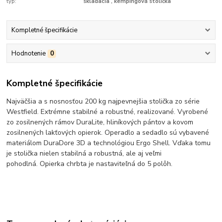
typ:
skladacia , kempingová stolička
Kompletné špecifikácie
Hodnotenie
0
Kompletné špecifikácie
Najväčšia a s nosnosťou 200 kg najpevnejšia stolička zo série
Westfield. Extrémne stabilné a robustné, realizované. Vyrobené
zo zosilnených rámov DuraLite, hliníkových pántov a kovom
zosilnených lakťových opierok. Operadlo a sedadlo sú vybavené
materiálom DuraDore 3D a technológiou Ergo Shell. Vďaka tomu
je stolička nielen stabilná a robustná, ale aj veľmi
pohodlná. Opierka chrbta je nastaviteľná do 5 polôh.