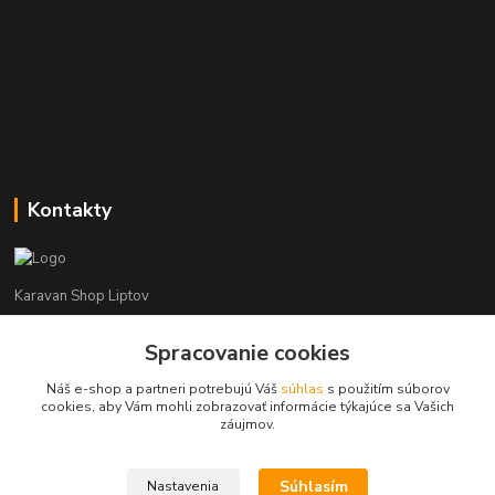
Kontakty
Karavan Shop Liptov
+421 903 626 885
Spracovanie cookies
(Po-Pia, 8-16 hod.)
Náš e-shop a partneri potrebujú Váš
súhlas
s použitím súborov
cookies, aby Vám mohli zobrazovať informácie týkajúce sa Vašich
info@karavanshopliptov.sk
záujmov.
Súhlasím
Nastavenia