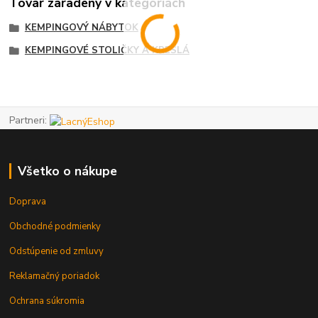
Tovar zaradený v kategóriách
KEMPINGOVÝ NÁBYTOK
KEMPINGOVÉ STOLIČKY A KRESLÁ
Partneri:
Všetko o nákupe
Doprava
Obchodné podmienky
Odstúpenie od zmluvy
Reklamačný poriadok
Ochrana súkromia