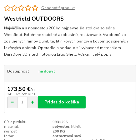
Ohodnotiť produkt
Westfield OUTDOORS
Najväčšia a s nosnosťou 200 kg najpevnejšia stolička zo série
Westfield. Extrémne stabilné a robustné, realizované. Vyrobené zo
zosilnených rámov DuraLite, hliníkových pántov a kovom zosilnených
lakťových opierok. Operadlo a sedadlo sú vybavené materiálom
DuraDore 3D a technológiou Ergo Shell. Vďaka...
celý popis
Dostupnosť
na dopyt
173,50 €
/
ks
141,06 €
bez DPH
Pridať do košíka
Číslo produktu:
9931295
materiál:
polyester, hliník
nosnosť:
200 KG
farba:
antracitová sivá