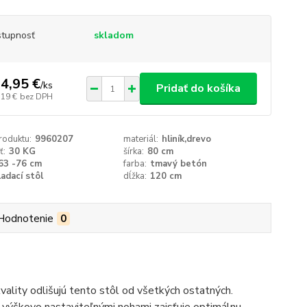
tupnosť
skladom
4,95 €
/
ks
Pridať do košíka
,19 €
bez DPH
roduktu:
9960207
materiál:
hliník,drevo
ť:
30 KG
šírka:
80 cm
63 -76 cm
farba:
tmavý betón
ladací stôl
dĺžka:
120 cm
Hodnotenie
0
vality odlišujú tento stôl od všetkých ostatných.