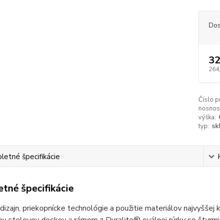
Dos
32
264
Číslo p
nosnos
výška:
typ:
sk
etné špecifikácie
tné špecifikácie
izajn, priekopnícke technológie a použitie materiálov najvyššej k