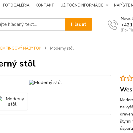
FOTOGALÉRIA
KONTAKT
UŽITOČNÉ INFORMÁCIE
NAPÍŠTE 
Neviet
Hľadať
+421
(Po-Pi
KEMPINGOVÝ NÁBYTOK
Moderný stôl
rný stôl
Wes
Modern
najvyšš
dreven
štyrmi
úsporu