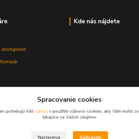
áre
Kde nás nájdete
m
a dostupnosť
formulár
Spracovanie cookies
eri potrebujú Váš
súhlas
s použitím súborov cookies, aby Vám mohli zo
týkajúce sa Vašich záujmov.
Súhlasím
Nastavenia