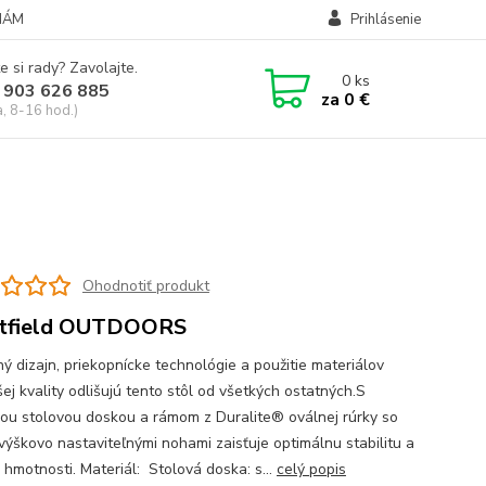
NÁM
Prihlásenie
e si rady? Zavolajte.
0
ks
 903 626 885
za
0 €
a, 8-16 hod.)
Ohodnotiť produkt
tfield OUTDOORS
ý dizajn, priekopnícke technológie a použitie materiálov
ej kvality odlišujú tento stôl od všetkých ostatných.S
ou stolovou doskou a rámom z Duralite® oválnej rúrky so
 výškovo nastaviteľnými nohami zaisťuje optimálnu stabilitu a
 hmotnosti. Materiál: Stolová doska: s...
celý popis