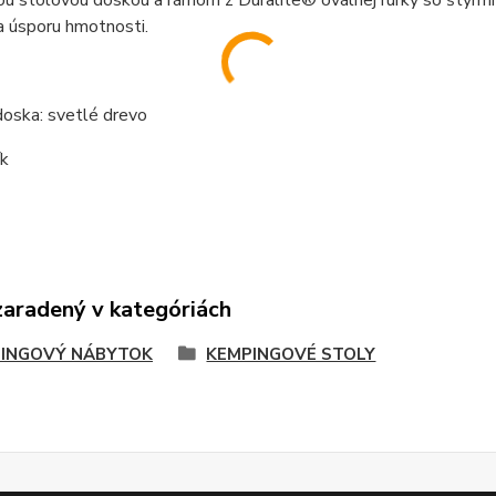
u stolovou doskou a rámom z Duralite® oválnej rúrky so štyrmi
 a úsporu hmotnosti.
doska: svetlé drevo
ík
zaradený v kategóriách
INGOVÝ NÁBYTOK
KEMPINGOVÉ STOLY