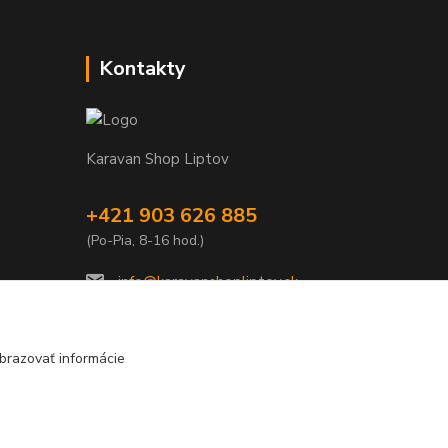
Kontakty
Karavan Shop Liptov
+421 903 626 885
(Po-Pia, 8-16 hod.)
info@karavanshopliptov.sk
brazovať informácie