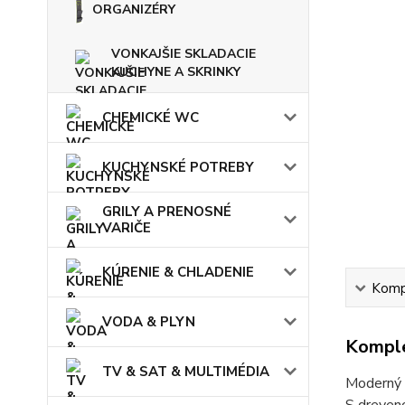
ORGANIZÉRY
VONKAJŠIE SKLADACIE
KUCHYNE A SKRINKY
CHEMICKÉ WC
KUCHYNSKÉ POTREBY
GRILY A PRENOSNÉ
VARIČE
KÚRENIE & CHLADENIE
Kompl
VODA & PLYN
Komple
TV & SAT & MULTIMÉDIA
Moderný d