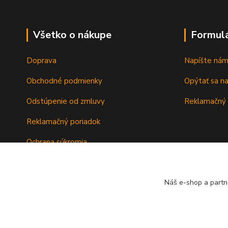
Všetko o nákupe
Formul
Doprava
Napíšte ná
Obchodné podmienky
Opýtať sa n
Odstúpenie od zmluvy
Reklamačný 
Reklamačný poriadok
Ochrana súkromia
Záručné podmienky
Náš e-shop a partn