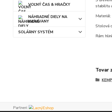
S dreveno
VOĽNÝ ČAS & HRAČKY
stabilitu
Materiál:
NÁHRADNÉ DIELY NA
KARAVANY
Stolová 
SOLÁRNY SYSTÉM
Rám: hlin
Tovar 
KEMP
Partneri: