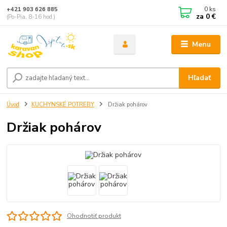
0
ks
+421 903 626 885
za
0 €
(Po-Pia, 8-16 hod.)
Menu
Hľadať
Úvod
KUCHYNSKÉ POTREBY
Držiak pohárov
Držiak pohárov
Ohodnotiť produkt