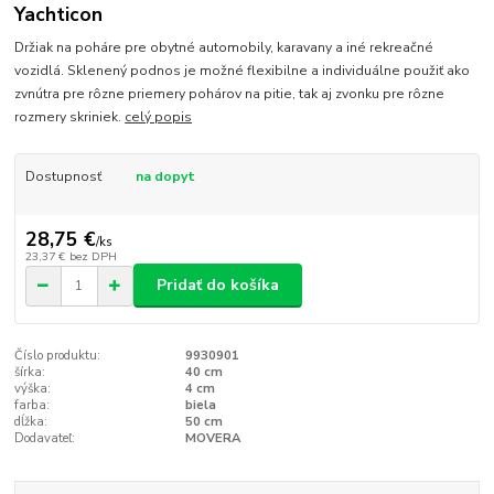
Yachticon
Držiak na poháre pre obytné automobily, karavany a iné rekreačné
vozidlá. Sklenený podnos je možné flexibilne a individuálne použiť ako
zvnútra pre rôzne priemery pohárov na pitie, tak aj zvonku pre rôzne
rozmery skriniek.
celý popis
Dostupnosť
na dopyt
28,75 €
/
ks
23,37 €
bez DPH
Pridať do košíka
Číslo produktu:
9930901
šírka:
40 cm
výška:
4 cm
farba:
biela
dĺžka:
50 cm
Dodavateľ:
MOVERA