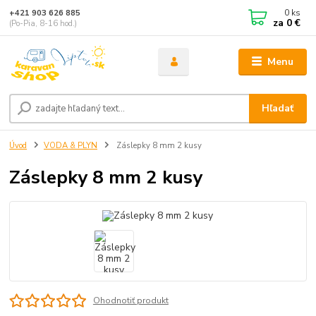
0
ks
+421 903 626 885
za
0 €
(Po-Pia, 8-16 hod.)
Menu
Hľadať
Úvod
VODA & PLYN
Záslepky 8 mm 2 kusy
Záslepky 8 mm 2 kusy
Ohodnotiť produkt