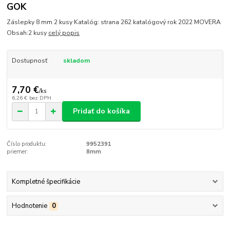
GOK
Záslepky 8 mm 2 kusy Katalóg: strana 262 katalógový rok 2022 MOVERA
Obsah:2 kusy
celý popis
Dostupnosť
skladom
7,70 €
/
ks
6,26 €
bez DPH
Pridať do košíka
Číslo produktu:
9952391
priemer:
8mm
Kompletné špecifikácie
Hodnotenie
0