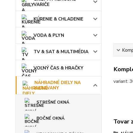
VARIČE
KÚRENIE & CHLADENIE
VODA & PLYN
Kompl
TV & SAT & MULTIMÉDIA
VOĽNÝ ČAS & HRAČKY
Komple
variant: 
NÁHRADNÉ DIELY NA
KARAVANY
STREŠNÉ OKNÁ
BOČNÉ OKNÁ
Tovar 