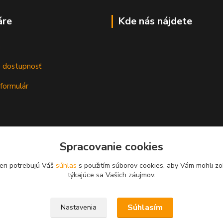
áre
Kde nás nájdete
m
a dostupnosť
formulár
Spracovanie cookies
eri potrebujú Váš
súhlas
s použitím súborov cookies, aby Vám mohli zo
týkajúce sa Vašich záujmov.
Súhlasím
Nastavenia