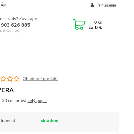
NÁM
Prihlásenie
e si rady? Zavolajte.
0
ks
 903 626 885
za
0 €
a, 8-16 hod.)
Ohodnotiť produkt
VERA
t: 30 cm, pravá
celý popis
tupnosť
skladom