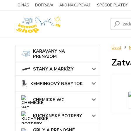
O NÁS
DOPRAVA
AKO NAKUPOVAŤ
SPÔSOB PLATBY
Úvod
KARAVANY NA
PRENÁJOM
Zatv
STANY A MARKÍZY
KEMPINGOVÝ NÁBYTOK
CHEMICKÉ WC
KUCHYNSKÉ POTREBY
GRILY A PRENOSNÉ