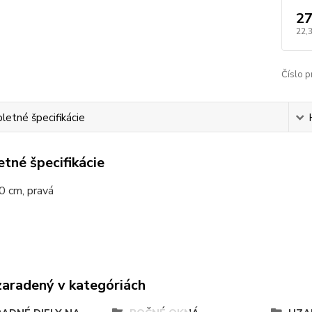
27
22,
Číslo p
etné špecifikácie
tné špecifikácie
30 cm, pravá
zaradený v kategóriách