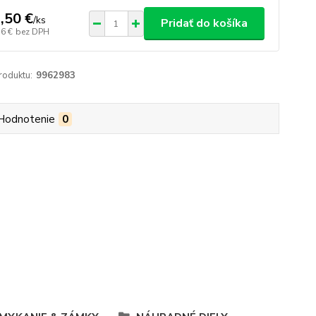
,50 €
/
ks
Pridať do košíka
36 €
bez DPH
roduktu:
9962983
Hodnotenie
0