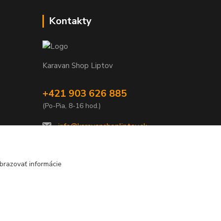
Kontakty
Karavan Shop Liptov
+421 903 626 885
(Po-Pia, 8-16 hod.)
info@karavanshopliptov.sk
brazovať informácie