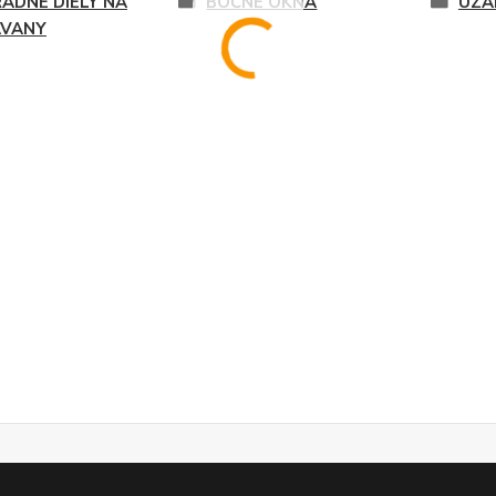
ADNÉ DIELY NA
BOČNÉ OKNÁ
UZA
AVANY