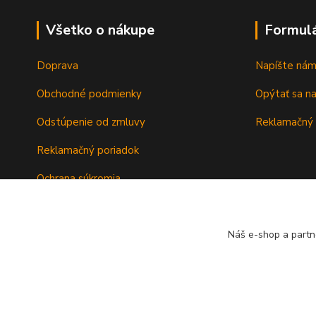
Všetko o nákupe
Formul
Doprava
Napíšte ná
Obchodné podmienky
Opýtať sa n
Odstúpenie od zmluvy
Reklamačný 
Reklamačný poriadok
Ochrana súkromia
Záručné podmienky
Náš e-shop a partn