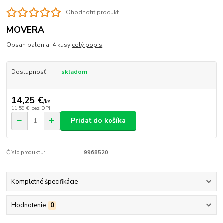
Ohodnotiť produkt
MOVERA
Obsah balenia: 4 kusy
celý popis
Dostupnosť
skladom
14,25 €
/
ks
11,59 €
bez DPH
Pridať do košíka
Číslo produktu:
9968520
Kompletné špecifikácie
Hodnotenie
0